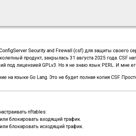
nfigServer Security and Firewall (csf) для защиты своего с
колепный продукт, закрылась 31 августа 2025 года. CSF н
й под лицензией GPLv3. Но я не знаю язык PERL. И мне его 
е на языке Go Lang. Это не будет полная копия CSF. Прос
страивать nftables:
или блокировать входящий трафик.
или блокировать исходящий трафик.